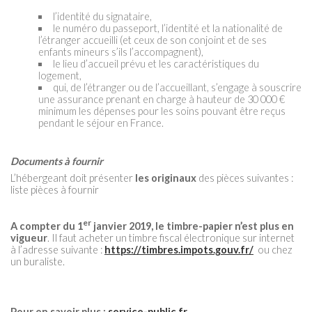
l’identité du signataire,
le numéro du passeport, l’identité et la nationalité de
l’étranger accueilli (et ceux de son conjoint et de ses
enfants mineurs s’ils l’accompagnent),
le lieu d’accueil prévu et les caractéristiques du
logement,
qui, de l’étranger ou de l’accueillant, s’engage à souscrire
une assurance prenant en charge à hauteur de 30 000 €
minimum les dépenses pour les soins pouvant être reçus
pendant le séjour en France.
Documents à fournir
L’hébergeant doit présenter
les originaux
des pièces suivantes :
liste pièces à fournir
er
A compter du 1
janvier 2019, le timbre-papier n’est plus en
vigueur
. Il faut acheter un timbre fiscal électronique sur internet
à l’adresse suivante :
https://timbres.impots.gouv.fr/
ou chez
un buraliste.
Pour en savoir plus :
service-public.fr