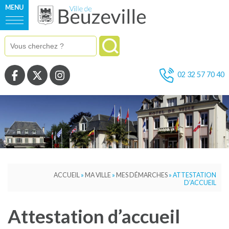
MENU
Voir la page Facebook
Voir la page Twitter
Voir la page Instagram
02 32 57 70 40
ACCUEIL
»
MA VILLE
»
MES DÉMARCHES
»
ATTESTATION
D’ACCUEIL
Attestation d’accueil