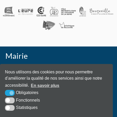
Mairie
Place Général de Gaulle - 27210 Beuzeville
Nous utilisons des cookies pour nous permettre
d'améliorer la qualité de nos services ainsi que notre
accessibilité.
En savoir plus
Obligatoires
02 32 57 70 40
Envoyer un email
Fonctionnels
Statistiques