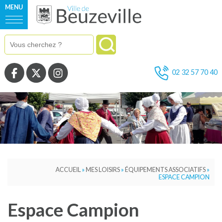
MENU
Voir la page Facebook
Voir la page Twitter
Voir la page Instagram
02 32 57 70 40
ACCUEIL
»
MES LOISIRS
»
ÉQUIPEMENTS ASSOCIATIFS
»
ESPACE CAMPION
Espace Campion