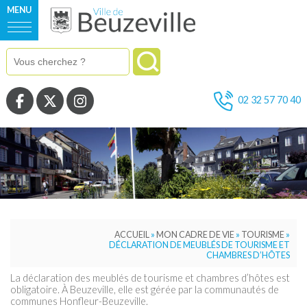
MENU
Voir la page Facebook
Voir la page Twitter
Voir la page Instagram
02 32 57 70 40
ACCUEIL
»
MON CADRE DE VIE
»
TOURISME
»
DÉCLARATION DE MEUBLÉS DE TOURISME ET
CHAMBRES D’HÔTES
La déclaration des meublés de tourisme et chambres d’hôtes est
obligatoire. À Beuzeville, elle est gérée par la communautés de
communes Honfleur-Beuzeville.