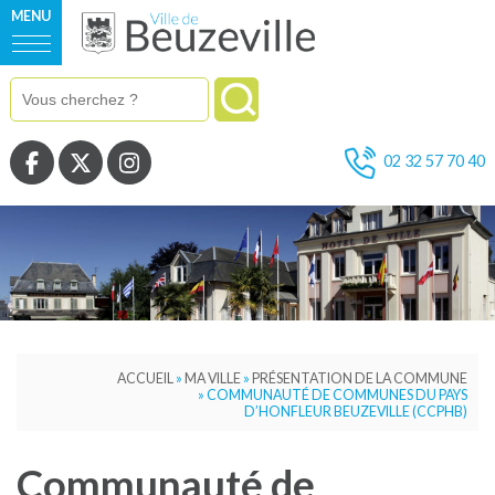
MENU
Voir la page Facebook
Voir la page Twitter
Voir la page Instagram
02 32 57 70 40
ACCUEIL
»
MA VILLE
»
PRÉSENTATION DE LA COMMUNE
»
COMMUNAUTÉ DE COMMUNES DU PAYS
D’HONFLEUR BEUZEVILLE (CCPHB)
Communauté de