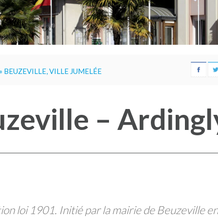
»
BEUZEVILLE, VILLE JUMELÉE
zeville – Ardingl
on loi 1901. Initié par la mairie de Beuzeville e