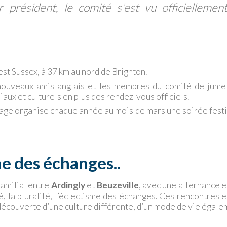
président, le comité s’est vu officiellemen
est Sussex, à 37 km au nord de Brighton.
 nouveaux amis anglais et les membres du comité de jume
aux et culturels en plus des rendez-vous officiels.
lage organise chaque année au mois de mars une soirée fest
me des échanges..
familial entre
Ardingly
et
Beuzeville
, avec une alternance 
tié, la pluralité, l’éclectisme des échanges. Ces rencontres 
a découverte d’une culture différente, d’un mode de vie égal