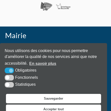
Mairie
Place Général de Gaulle - 27210 Beuzeville
Nous utilisons des cookies pour nous permettre
d'améliorer la qualité de nos services ainsi que notre
accessibilité.
En savoir plus
Obligatoires
02 32 57 70 40
Envoyer un email
Fonctionnels
Statistiques
La Mairie est ouverte du lundi au vendredi de 9h à 12h et de
Sauvegarder
14h à 18h.
Accepter tout