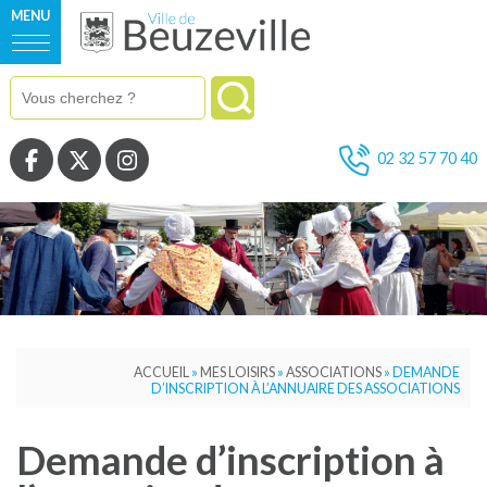
MENU
Voir la page Facebook
Voir la page Twitter
Voir la page Instagram
02 32 57 70 40
ACCUEIL
»
MES LOISIRS
»
ASSOCIATIONS
»
DEMANDE
D’INSCRIPTION À L’ANNUAIRE DES ASSOCIATIONS
Demande d’inscription à