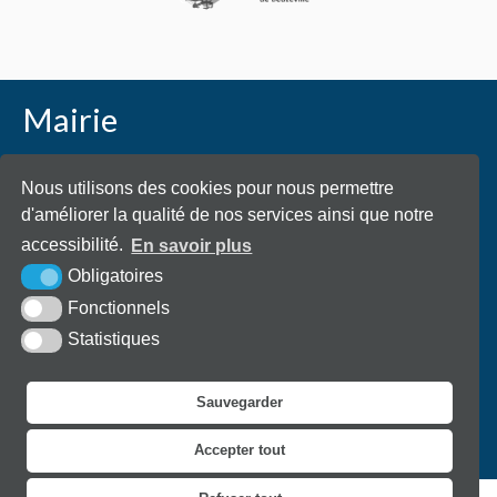
Mairie
Place Général de Gaulle - 27210 Beuzeville
Nous utilisons des cookies pour nous permettre
d'améliorer la qualité de nos services ainsi que notre
accessibilité.
En savoir plus
Obligatoires
02 32 57 70 40
Envoyer un email
Fonctionnels
Statistiques
La Mairie est ouverte du lundi au vendredi de 9h à 12h et de
Sauvegarder
14h à 18h.
Accepter tout