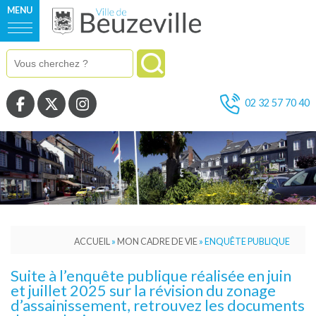
MENU
Voir la page Facebook
Voir la page Twitter
Voir la page Instagram
02 32 57 70 40
ACCUEIL
»
MON CADRE DE VIE
»
ENQUÊTE PUBLIQUE
Suite à l’enquête publique réalisée en juin
et juillet 2025 sur la révision du zonage
d’assainissement, retrouvez les documents