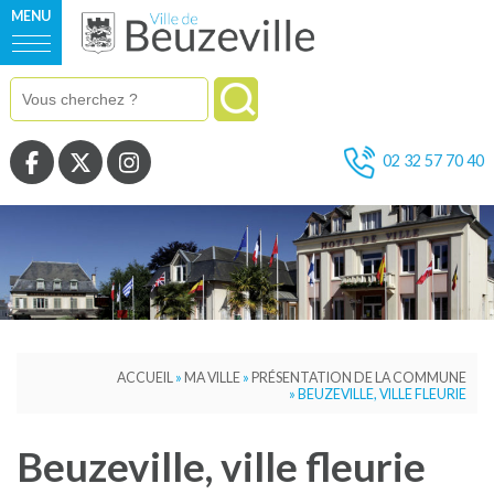
MENU
Voir la page Facebook
Voir la page Twitter
Voir la page Instagram
02 32 57 70 40
ACCUEIL
»
MA VILLE
»
PRÉSENTATION DE LA COMMUNE
»
BEUZEVILLE, VILLE FLEURIE
Beuzeville, ville fleurie