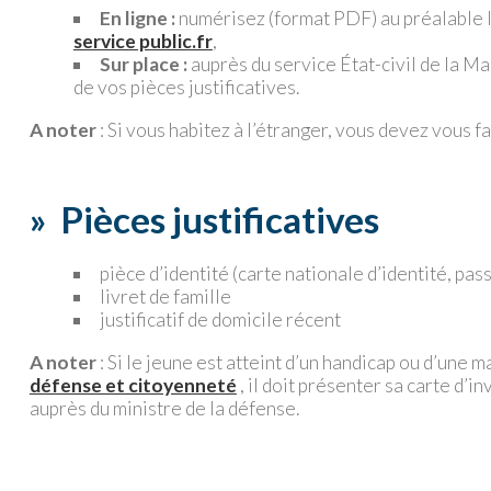
En ligne :
numérisez (format PDF) au préalable l
service public.fr
,
Sur place :
auprès du service État-civil de la M
de vos pièces justificatives.
A noter
: Si vous habitez à l’étranger, vous devez vous 
»
Pièces justificatives
pièce d’identité (carte nationale d’identité, pas
livret de famille
justificatif de domicile récent
A noter
: Si le jeune est atteint d’un handicap ou d’une m
défense et citoyenneté
, il doit présenter sa carte d’i
auprès du ministre de la défense.