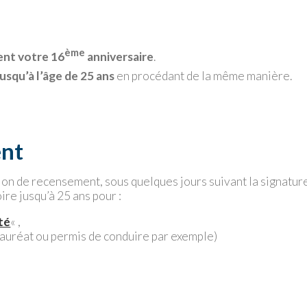
ème
vent votre 16
anniversaire
.
jusqu’à l’âge de 25 ans
en procédant de la même manière.
ent
tion de recensement, sous quelques jours suivant la signatur
ire jusqu’à 25 ans pour :
té
« ,
lauréat ou permis de conduire par exemple)