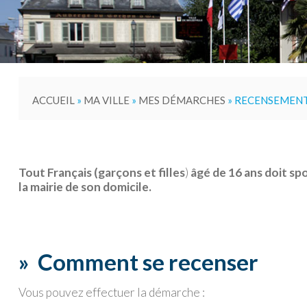
ACCUEIL
»
MA VILLE
»
MES DÉMARCHES
»
RECENSEMENT
Tout Français (
garçons et filles
)
âgé de 16 ans doit sp
la mairie de son domicile.
»
Comment se recenser
Vous pouvez effectuer la démarche :