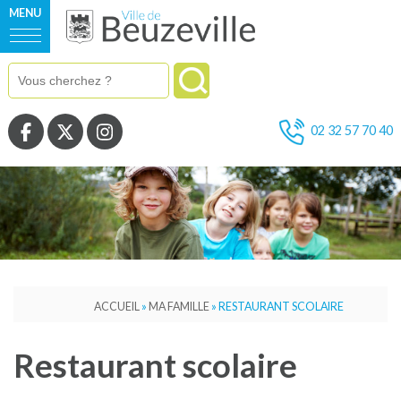
MENU
Voir la page Facebook
Voir la page Twitter
Voir la page Instagram
02 32 57 70 40
ACCUEIL
»
MA FAMILLE
»
RESTAURANT SCOLAIRE
Restaurant scolaire