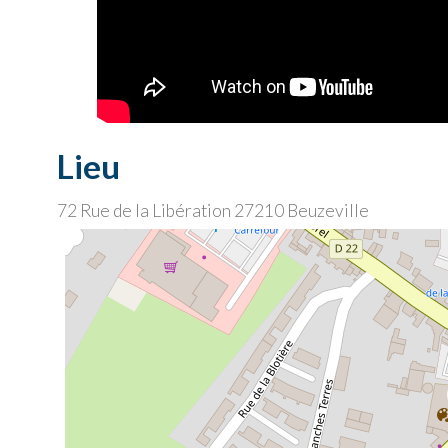
Lieu
72 Rue de la Libération
27210
Beuzeville