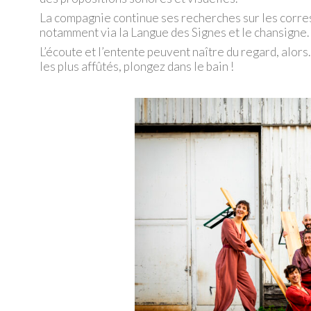
La compagnie continue ses recherches sur les corres
notamment via la Langue des Signes et le chansigne.
L’écoute et l’entente peuvent naître du regard, alor
les plus affûtés, plongez dans le bain !