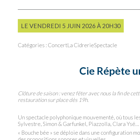
LE
VENDREDI
5 JUIN 2026 À
20H30
Catégories :
Concert
La Cidrerie
Spectacle
Cie Répète u
Clôture de saison : venez fêter avec nous la fin de cett
restauration sur place dès 19h.
Un spectacle polyphonique mouvementé, où tous les
Sylvestre, Simon & Garfunkel, Piazzolla, Clara Ysé… e
« Bouche bée » se déploie dans une configuration mou
des propositions sonores et visuelles.