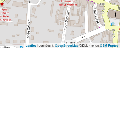
| données ©
/ODbL - rendu
Leaflet
OpenStreetMap
OSM France