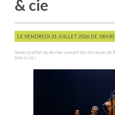
& cie
LE
VENDREDI
31 JUILLET 2026 DE
18H30
Venez profiter du dernier concert des terrasses de B
Solo & cie !