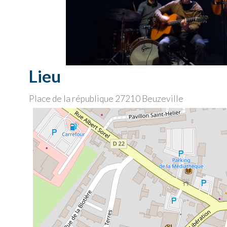
Lieu
Place de la république
27210
Beuzeville