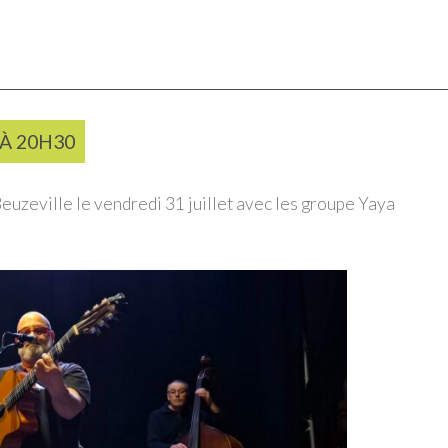
À
20H30
euzeville le vendredi 31 juillet avec les groupe Yaya