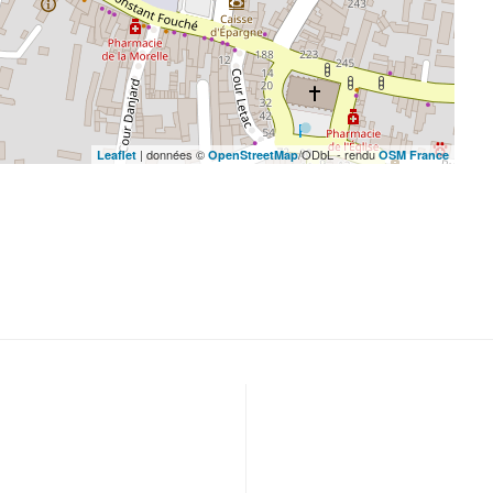
| données ©
/ODbL - rendu
Leaflet
OpenStreetMap
OSM France